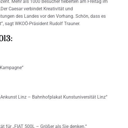
ozent. Mehr als 1000 Besucher fieberten am Freitag im
„Der Caesar verbindet Kreativität und
eistungen des Landes vor den Vorhang. Schön, dass es
bt”, sagt WKOÖ-Präsident Rudolf Trauner.
013:
r Kampagne“
nkunst Linz – Bahnhofplakat Kunstuniversität Linz“
t für „FIAT 500L – Größer als Sie denken.“