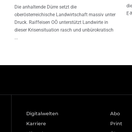
di
Die anhaltende Dürre setzt die
E-
oberösterreichische Landwirtschaft massiv unter
Druck. Raiffeisen OÖ unterstützt Landwirte in
dieser Krisensituation rasch und unbürokratisch
Digitalwelten
Abo
Karriere
Print