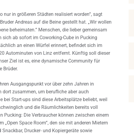
to nur in größeren Städten realisiert worden“, sagt
ruder Andreas auf die Beine gestellt hat. „Wir wollen
bene beheimaten.“ Menschen, die lieber gemeinsam
n sich ab sofort im Coworking-Cube in Pucking
chlich an einen Würfel erinnert, befindet sich im
0 Autominuten von Linz entfernt. Künftig soll dieser
er Ziel ist es, eine dynamische Community für
e Brüder.
 ihren Ausgangspunkt vor über zehn Jahren in
dort zusammen, um berufliche aber auch
 bei Start-ups sind diese Arbeitsplätze beliebt, weil
schwinglich und die Räumlichkeiten bereits voll
in Pucking: Die Verbraucher können zwischen einem
einem „Open Space Room“, den sie mit anderen Mietern
d Snackbar, Drucker- und Kopiergeräte sowie