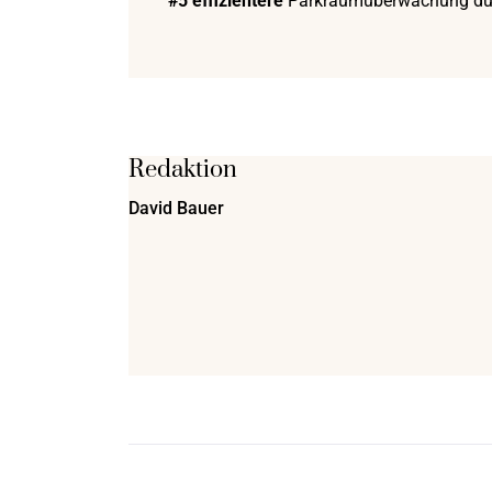
#5 effizientere
Parkraumüberwachung dur
Redaktion
David Bauer