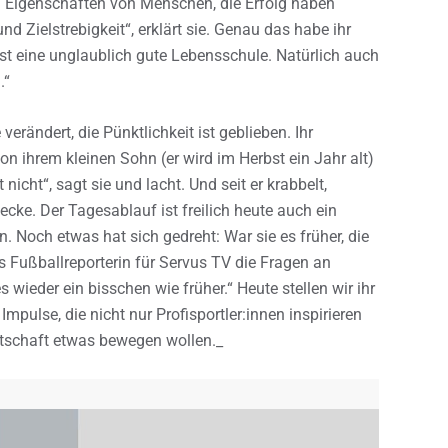
en Eigenschaften von Menschen, die Erfolg haben
d Zielstrebigkeit“, erklärt sie. Genau das habe ihr
ist eine unglaublich gute Lebensschule. Natürlich auch
.“
verändert, die Pünktlichkeit ist geblieben. Ihr
on ihrem kleinen Sohn (er wird im Herbst ein Jahr alt)
t nicht“, sagt sie und lacht. Und seit er krabbelt,
ecke. Der Tagesablauf ist freilich heute auch ein
in. Noch etwas hat sich gedreht: War sie es früher, die
ls Fußballreporterin für Servus TV die Fragen an
s wieder ein bisschen wie früher.“ Heute stellen wir ihr
Impulse, die nicht nur Profisportler:innen inspirieren
rtschaft etwas bewegen wollen._