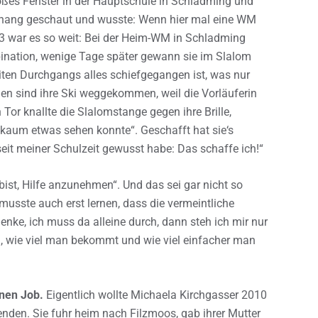
oßes Fenster in der Hauptschule in Schladming und
hang geschaut und wusste: Wenn hier mal eine WM
013 war es so weit: Bei der Heim-WM in Schladming
bination, wenige Tage später gewann sie im Slalom
iten Durchgangs alles schiefgegangen ist, was nur
n sind ihre Ski weggekommen, weil die Vorläuferin
Tor knallte die Slalomstange gegen ihre Brille,
 kaum etwas sehen konnte“. Geschafft hat sie‘s
eit meiner Schulzeit gewusst habe: Das schaffe ich!“
bist, Hilfe anzunehmen“. Und das sei gar nicht so
musste auch erst lernen, dass die vermeintliche
enke, ich muss da alleine durch, dann steh ich mir nur
d, wie viel man bekommt und wie viel einfacher man
inen Job.
Eigentlich wollte Michaela Kirchgasser 2010
enden. Sie fuhr heim nach Filzmoos, gab ihrer Mutter