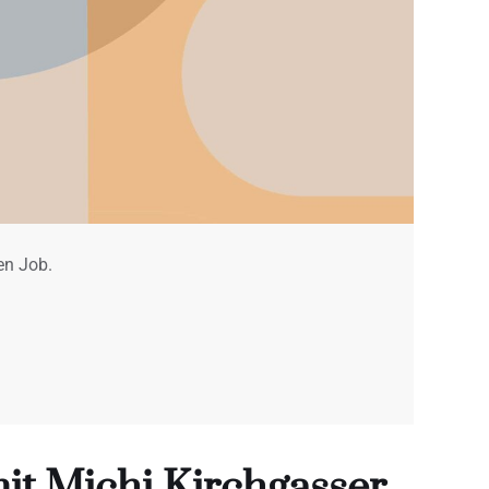
en Job.
t Michi Kirchgasser