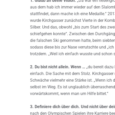
1. Glaub an deine Vision.
„Da war ein riesengr
aus dem hab ich immer wieder auf den Slalom
stattfindet, dann mache ich eine Medaille.“ 2
wurde Kirchgasser zunächst Vierte in der Kom
Silber. Und das, obwohl „bis zum Start des zwe
schiefgehen konnte“. Zwischen den Durchgänge
die falschen Ski genommen hatte, beim siebten 
sodass diese bis zur Nase verrutschte und „ich
trotzdem. „Weil ich einfach wusste und schon s
2. Du bist nicht allein. Wenn …
„du bereit dazu 
einfach. Die Sache mit dem Stolz. Kirchgasser 
Schwäche vielmehr eine Stärke ist. „Wenn ich d
selbst im Weg. Es ist unglaublich überraschen
vorwärtskommt, wenn man um Hilfe bittet.“
3. Definiere dich über dich. Und nicht über de
nach den Olympischen Spielen ihre Karriere be