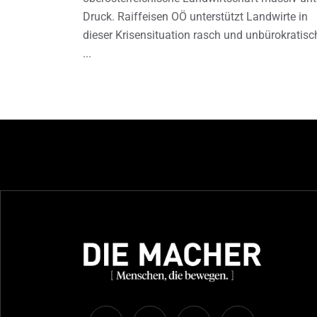
Druck. Raiffeisen OÖ unterstützt Landwirte in
dieser Krisensituation rasch und unbürokratisc