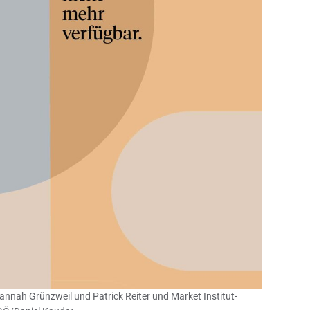
annah Grünzweil und Patrick Reiter und Market Institut-