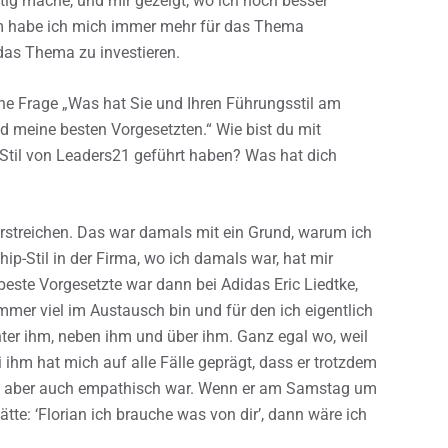
htig mache, und mir gezeigt, wo ich noch besser
m habe ich mich immer mehr für das Thema
 das Thema zu investieren.
ine Frage „Was hat Sie und Ihren Führungsstil am
d meine besten Vorgesetzten.“ Wie bist du mit
Stil von Leaders21 geführt haben? Was hat dich
rstreichen. Das war damals mit ein Grund, warum ich
p-Stil in der Firma, wo ich damals war, hat mir
beste Vorgesetzte war dann bei Adidas Eric Liedtke,
mer viel im Austausch bin und für den ich eigentlich
nter ihm, neben ihm und über ihm. Ganz egal wo, weil
i ihm hat mich auf alle Fälle geprägt, dass er trotzdem
eitig aber auch empathisch war. Wenn er am Samstag um
tte: ‘Florian ich brauche was von dir’, dann wäre ich