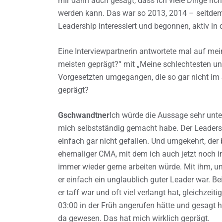
mir dann auch gesagt, dass ich viele Dinge ric
werden kann. Das war so 2013, 2014 – seitde
Leadership interessiert und begonnen, aktiv in
Eine Interviewpartnerin antwortete mal auf me
meisten geprägt?“ mit „Meine schlechtesten un
Vorgesetzten umgegangen, die so gar nicht im 
geprägt?
Gschwandtner
Ich würde die Aussage sehr unte
mich selbstständig gemacht habe. Der Leadershi
einfach gar nicht gefallen. Und umgekehrt, der 
ehemaliger CMA, mit dem ich auch jetzt noch im
immer wieder gerne arbeiten würde. Mit ihm, u
er einfach ein unglaublich guter Leader war. Be
er taff war und oft viel verlangt hat, gleichz
03:00 in der Früh angerufen hätte und gesagt hä
da gewesen. Das hat mich wirklich geprägt.