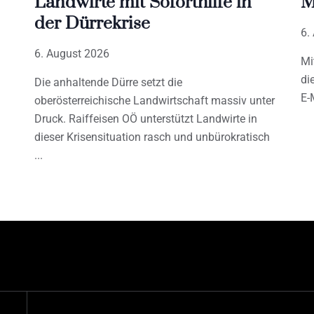
Landwirte mit Soforthilfe in
M
der Dürrekrise
6.
6. August 2026
Mi
di
Die anhaltende Dürre setzt die
E-
oberösterreichische Landwirtschaft massiv unter
Druck. Raiffeisen OÖ unterstützt Landwirte in
dieser Krisensituation rasch und unbürokratisch