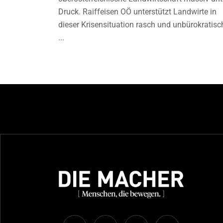
Druck. Raiffeisen OÖ unterstützt Landwirte in
dieser Krisensituation rasch und unbürokratisc