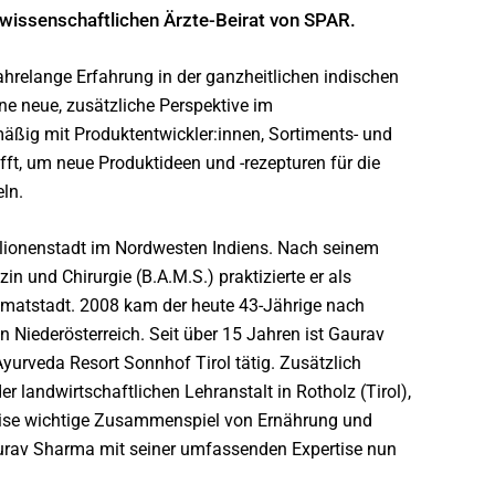
wissenschaftlichen Ärzte-Beirat von SPAR.
ahrelange Erfahrung in der ganzheitlichen indischen
ne neue, zusätzliche Perspektive im
lmäßig mit Produktentwickler:innen, Sortiments- und
ft, um neue Produktideen und -rezepturen für die
ln.
lionenstadt im Nordwesten Indiens. Nach seinem
n und Chirurgie (B.A.M.S.) praktizierte er als
matstadt. 2008 kam der heute 43-Jährige nach
n Niederösterreich. Seit über 15 Jahren ist Gaurav
yurveda Resort Sonnhof Tirol tätig. Zusätzlich
r landwirtschaftlichen Lehranstalt in Rotholz (Tirol),
ise wichtige Zusammenspiel von Ernährung und
Gaurav Sharma mit seiner umfassenden Expertise nun