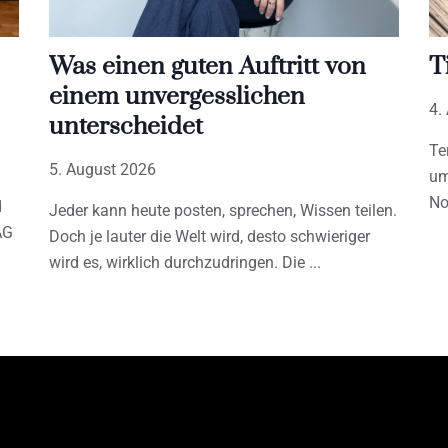
Was einen guten Auftritt von
T
einem unvergesslichen
4.
unterscheidet
Te
5. August 2026
um
No
d
Jeder kann heute posten, sprechen, Wissen teilen.
AG
Doch je lauter die Welt wird, desto schwieriger
wird es, wirklich durchzudringen. Die