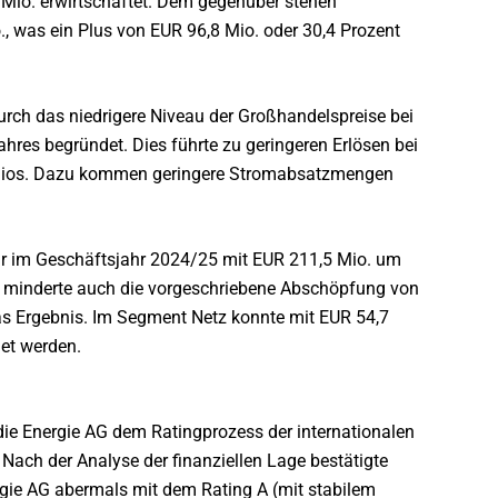
 Mio. erwirtschaftet. Dem gegenüber stehen
., was ein Plus von EUR 96,8 Mio. oder 30,4 Prozent
urch das niedrigere Niveau der Großhandelspreise bei
hres begründet. Dies führte zu geringeren Erlösen bei
olios. Dazu kommen geringere Stromabsatzmengen
r im Geschäftsjahr 2024/25 mit EUR 211,5 Mio. um
er minderte auch die vorgeschriebene Abschöpfung von
as Ergebnis. Im Segment Netz konnte mit EUR 54,7
net werden.
ie Energie AG dem Ratingprozess der internationalen
Nach der Analyse der finanziellen Lage bestätigte
gie AG abermals mit dem Rating A (mit stabilem