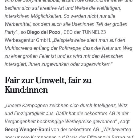
wird die Storyline erlebbar, erzählt die Geschichte weiter und
bedient sich auf kreative Art und Weise die vielfältigen,
interaktiven Möglichkeiten. So werden nicht nur alle
Werbemittel, sondern auch alle User:innen Teil der großen
Party“
, so
Diego del Pozo
, CEO der TUNNEL23
Werbeagentur GmbH.
„Beispielsweise sieht man auf den
Multiscreens entlang der Rolltreppe, dass die Natur am Weg
zu einer großen Feier ist und es wird mit den Menschen
interagiert, ihnen zugewunken oder zugezwinkert.“
Fair zur Umwelt, fair zu
Kund:innen
„Unsere Kampagnen zeichnen sich durch Intelligenz, Witz
und Einzigartigkeit aus. Dafür hat die oekostrom AG in der
Vergangenheit hochrangige Werbepreise gewonnen“
, sagt
Georg Wenger-Rami
von der oekostrom AG.
„Wir bewerten
aber unsere Kampagnen auf Basis der Effizienz in Bezug auf