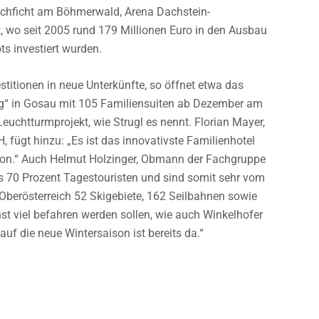
ochficht am Böhmerwald, Arena Dachstein-
t, wo seit 2005 rund 179 Millionen Euro in den Ausbau
s investiert wurden.
vestitionen in neue Unterkünfte, so öffnet etwa das
ig“ in Gosau mit 105 Familiensuiten ab Dezember am
euchtturmprojekt, wie Strugl es nennt. Florian Mayer,
fügt hinzu: „Es ist das innovativste Familienhotel
ion.“ Auch Helmut Holzinger, Obmann der Fachgruppe
is 70 Prozent Tagestouristen und sind somit sehr vom
Oberösterreich 52 Skigebiete, 162 Seilbahnen sowie
st viel befahren werden sollen, wie auch Winkelhofer
uf die neue Wintersaison ist bereits da.“