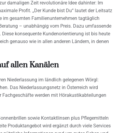
 zur damaligen Zeit revolutionäre Idee dahinter: Im
aximale Profit. „Der Kunde bist Du“ lautet der Leitsatz
te im gesamten Familienunternehmen tagtäglich
he Beratung – unabhängig vom Preis. Dazu umfassende
. Diese konsequente Kundenorientierung ist bis heute
eich genauso wie in allen anderen Ländern, in denen
f allen Kanälen
neren Niederlassung im ländlich gelegenen Wörgl:
hen. Das Niederlassungsnetz in Österreich wird
er Fachgeschäfte werden mit Hörakustikabteilungen
Sonnenbrillen sowie Kontaktlinsen plus Pflegemitteln
eite Produktangebot wird ergänzt durch viele Services