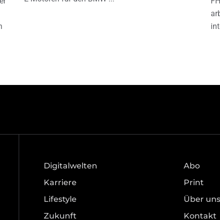
er
FH
ar
h
in
Digitalwelten
Abo
Karriere
Print
Lifestyle
Über un
Zukunft
Kontakt