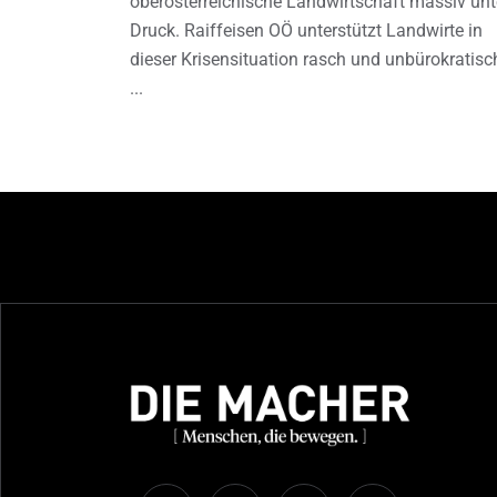
oberösterreichische Landwirtschaft massiv unt
Druck. Raiffeisen OÖ unterstützt Landwirte in
dieser Krisensituation rasch und unbürokratisc