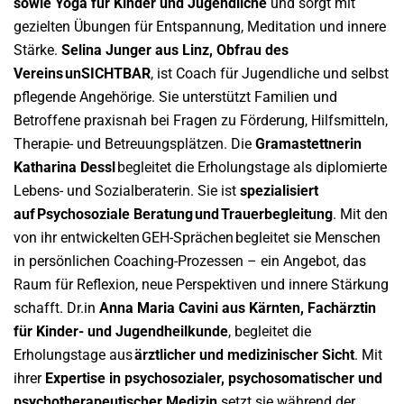
sowie Yoga für Kinder und Jugendliche
und
sorgt mit
gezielten Übungen für Entspannung, Meditation und innere
Stärke.
Selina Junger
aus Linz
,
Obfrau des
Vereins
unSICHTBAR
,
ist
Coach für Jugendliche und selbst
pflegende Angehörige
. Sie
unterstützt Familien
und
Betroffene
praxisnah bei Fragen zu Förderung, Hilfsmitteln,
Therapie- und Betreuungsplätzen.
Die
Gramastettnerin
Katharina
Dessl
begleitet die
Erholungstage als d
iplomierte
Lebens- und Sozialberaterin
. Sie ist
spezialisiert
auf Psychosoziale Beratung und Trauerbegleitung
. Mit den
von ihr entwickelten GEH-Sprächen begleitet sie Menschen
in persönlichen Coaching-Prozessen – ein Angebot, das
Raum für Reflexion, neue Perspektiven und innere Stärkung
schafft.
Dr.in
Anna Maria
Cavini
aus Kärnten,
Fachärztin
für Kinder- und Jugendheilkunde
,
begleitet die
Erholungstage aus
ärztlicher und medizinischer Sicht
. Mit
ihrer
Expertise in psychosozialer, psychosomatischer und
psychotherapeutischer Medizin
setzt sie während de
r