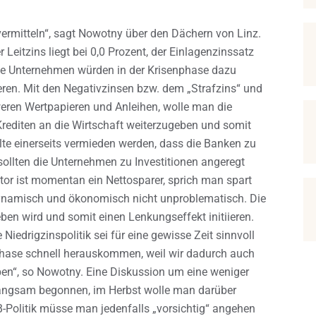
t vermitteln“, sagt Nowotny über den Dächern von Linz.
 Leitzins liegt bei 0,0 Prozent, der Einlagenzinssatz
ie Unternehmen würden in der Krisenphase dazu
ieren. Mit den Negativzinsen bzw. dem „Strafzins“ und
eren Wertpapieren und Anleihen, wolle man die
rediten an die Wirtschaft weiterzugeben und somit
llte einerseits vermieden werden, dass die Banken zu
sollten die Unternehmen zu Investitionen angeregt
r ist momentan ein Nettosparer, sprich man spart
dynamisch und ökonomisch nicht unproblematisch. Die
eben wird und somit einen Lenkungseffekt initiieren.
 Niedrigzinspolitik sei für eine gewisse Zeit sinnvoll
 Phase schnell herauskommen, weil wir dadurch auch
en“, so Nowotny. Eine Diskussion um eine weniger
 langsam begonnen, im Herbst wolle man darüber
B-Politik müsse man jedenfalls „vorsichtig“ angehen