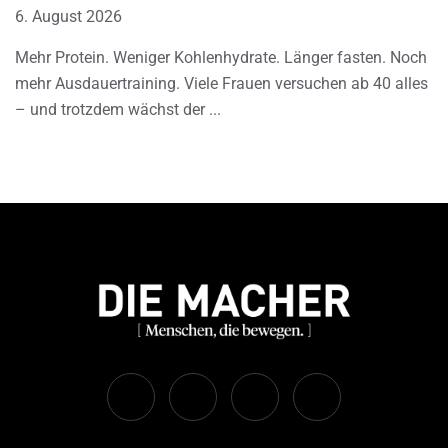
6. August 2026
Mehr Protein. Weniger Kohlenhydrate. Länger fasten. Noch
mehr Ausdauertraining. Viele Frauen versuchen ab 40 alles
– und trotzdem wächst der