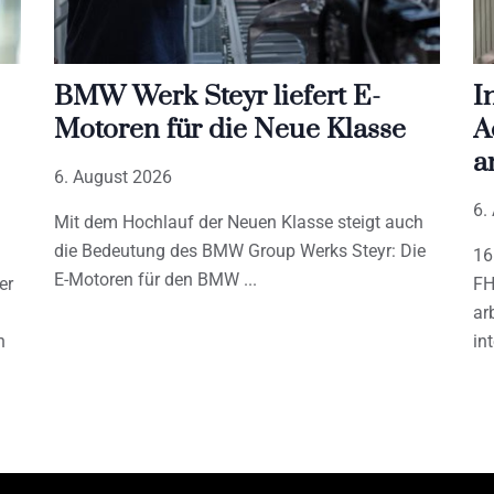
BMW Werk Steyr liefert E-
I
Motoren für die Neue Klasse
A
a
6. August 2026
6.
Mit dem Hochlauf der Neuen Klasse steigt auch
die Bedeutung des BMW Group Werks Steyr: Die
16
E-Motoren für den BMW
er
FH
ar
h
in