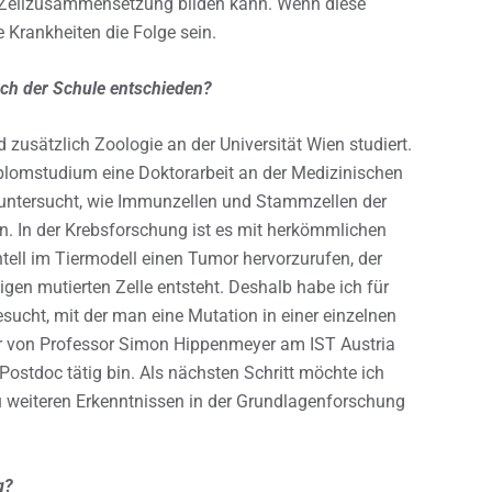
n Zellzusammensetzung bilden kann. Wenn diese
e Krankheiten die Folge sein.
ach der Schule entschieden?
 zusätzlich Zoologie an der Universität Wien studiert.
plomstudium eine Doktorarbeit an der Medizinischen
 untersucht, wie Immunzellen und Stammzellen der
n. In der Krebsforschung ist es mit herkömmlichen
tell im Tiermodell einen Tumor hervorzurufen, der
gen mutierten Zelle entsteht. Deshalb habe ich für
ucht, mit der man eine Mutation in einer einzelnen
or von Professor Simon Hippenmeyer am IST Austria
Postdoc tätig bin. Als nächsten Schritt möchte ich
u weiteren Erkenntnissen in der Grundlagenforschung
g?