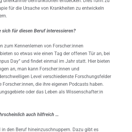
g unerkannte Genfunktionen entdecken. Dies führt zu
apie für die Ursache von Krankheiten zu entwickeln
ern.
sich für diesen Beruf interessieren?
ten zum Kennenlernen von Forscher:innen
ieten so etwas wie einen Tag der offenen Tür an, bei
us Day“ und findet einmal im Jahr statt. Hier bieten
ngen an, man kann Forscher:innen und
ederschwelligen Level verschiedenste Forschungsfelder
e Forscher:innen, die ihre eigenen Podcasts haben.
hungsgebiete oder das Leben als Wissenschafter:in
rscheinlich auch hilfreich …
al in den Beruf hineinzuschnuppern. Dazu gibt es