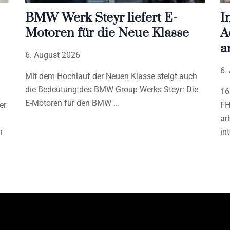
BMW Werk Steyr liefert E-
I
Motoren für die Neue Klasse
A
a
6. August 2026
6.
Mit dem Hochlauf der Neuen Klasse steigt auch
die Bedeutung des BMW Group Werks Steyr: Die
16
E-Motoren für den BMW
er
FH
ar
h
in