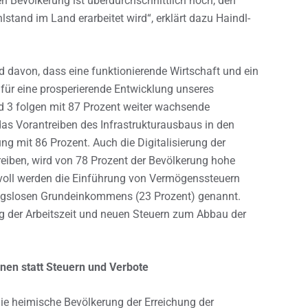
en Bevölkerung ist überdurchschnittlich hoch, den
lstand im Land erarbeitet wird“, erklärt dazu Haindl-
d davon, dass eine funktionierende Wirtschaft und ein
für eine prosperierende Entwicklung unseres
d 3 folgen mit 87 Prozent weiter wachsende
das Vorantreiben des Infrastrukturausbaus in den
ng mit 86 Prozent. Auch die Digitalisierung der
reiben, wird von 78 Prozent der Bevölkerung hohe
voll werden die Einführung von Vermögenssteuern
ungslosen Grundeinkommens (23 Prozent) genannt.
g der Arbeitszeit und neuen Steuern zum Abbau der
onen statt Steuern und Verbote
ie heimische Bevölkerung der Erreichung der