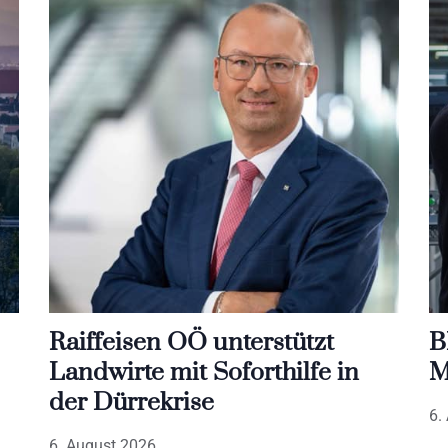
Raiffeisen OÖ unterstützt
B
Landwirte mit Soforthilfe in
M
der Dürrekrise
6.
6. August 2026