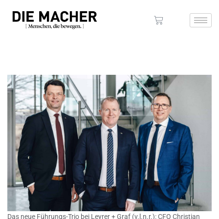
Das neue Führungs-Trio bei Leyrer + Graf (v.l.n.r.): CFO Christian