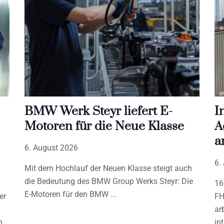
BMW Werk Steyr liefert E-
I
Motoren für die Neue Klasse
A
a
6. August 2026
6.
Mit dem Hochlauf der Neuen Klasse steigt auch
die Bedeutung des BMW Group Werks Steyr: Die
16
E-Motoren für den BMW
er
FH
ar
h
in