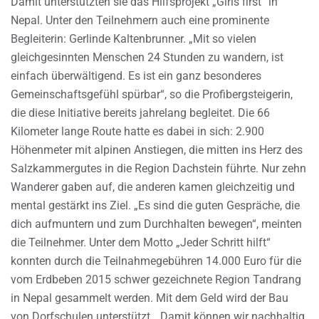
Damit unterstützten sie das Hilfsprojekt „Girls first“ in
Nepal. Unter den Teilnehmern auch eine prominente
Begleiterin: Gerlinde Kaltenbrunner. „Mit so vielen
gleichgesinnten Menschen 24 Stunden zu wandern, ist
einfach überwältigend. Es ist ein ganz besonderes
Gemeinschaftsgefühl spürbar“, so die Profibergsteigerin,
die diese Initiative bereits jahrelang begleitet. Die 66
Kilometer lange Route hatte es dabei in sich: 2.900
Höhenmeter mit alpinen Anstiegen, die mitten ins Herz des
Salzkammergutes in die Region Dachstein führte. Nur zehn
Wanderer gaben auf, die anderen kamen gleichzeitig und
mental gestärkt ins Ziel. „Es sind die guten Gespräche, die
dich aufmuntern und zum Durchhalten bewegen“, meinten
die Teilnehmer. Unter dem Motto „Jeder Schritt hilft“
konnten durch die Teilnahmegebühren 14.000 Euro für die
vom Erdbeben 2015 schwer gezeichnete Region Tandrang
in Nepal gesammelt werden. Mit dem Geld wird der Bau
von Dorfschulen unterstützt. „Damit können wir nachhaltig