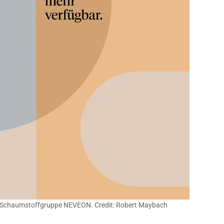
O der Schaumstoffgruppe NEVEON. Credit: Robert Maybach