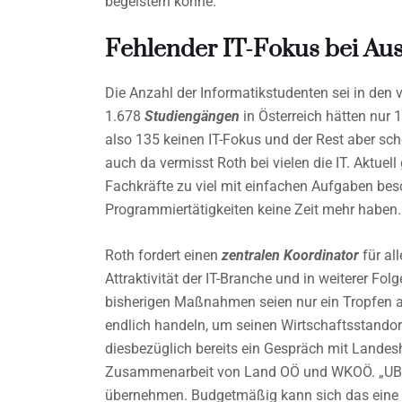
begeistern könne.
Fehlender IT-Fokus bei Au
Die Anzahl der Informatikstudenten sei in de
1.678
Studiengängen
in Österreich hätten nur 
also 135 keinen IT-Fokus und der Rest aber scho
auch da vermisst Roth bei vielen die IT. Aktue
Fachkräfte zu viel mit einfachen Aufgaben besc
Programmiertätigkeiten keine Zeit mehr haben.
Roth fordert einen
zentralen Koordinator
für all
Attraktivität der IT-Branche und in weiterer Fo
bisherigen Maßnahmen seien nur ein Tropfen au
endlich handeln, um seinen Wirtschaftsstando
diesbezüglich bereits ein Gespräch mit Lande
Zusammenarbeit von Land OÖ und WKOÖ. „UBIT i
übernehmen. Budgetmäßig kann sich das eine F