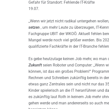
Gefahr für Standort: Fehlende IT-Kräfte
19.07.
„Wenn wir jetzt nicht radikal untergehen wolle
setzen
, um mehr Leute zu überzeugen, IT-Kenn
Fachgruppe UBIT der WKOÖ. Aktuell fehlen berei
Mangel werde noch viel größer werden. Bis 20
qualifizierte Fachkräfte in der IT-Branche fehlen
Es gebe heutzutage keinen Job mehr, wo man 
Zukunft
seien Roboter und Computer: „Wenn wir
können, ist das ein großes Problem!“ Programm
Rechnen und Schreiben zukünftig bereits in d
etwas ganz Zentrales sein und nicht nur das 35
Kinder spielerisch an die IT heranführen und da
es zukünftig laut Roth in keinem Job mehr oh
gehen werde und man andererseits so auch mehr