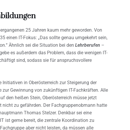
sbildungen
n vergangenen 25 Jahren kaum mehr geworden. Von
135 einen IT-Fokus: „Das sollte genau umgekehrt sein,
n.“ Ähnlich sei die Situation bei den
Lehrberufen
–
ll gebe es außerdem das Problem, dass die wenigen IT-
häftigt sind, sodass sie für anspruchsvollere
e Initiativen in Oberösterreich zur Steigerung der
lge zur Gewinnung von zukünftigen IT-Fachkräften. Alle
f den heißen Stein, Oberösterreich müsse jetzt
rt nicht zu gefährden. Der Fachgruppenobmann hatte
shauptmann Thomas Stelzer. Denkbar sei eine
st gerne bereit, die zentrale Koordination zu
achgruppe aber nicht leisten, da müssen alle