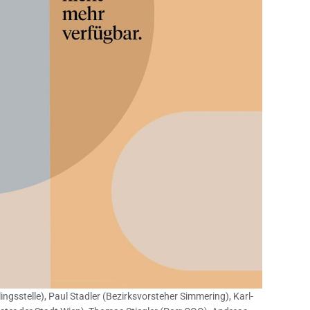
ingsstelle), Paul Stadler (Bezirksvorsteher Simmering), Karl-