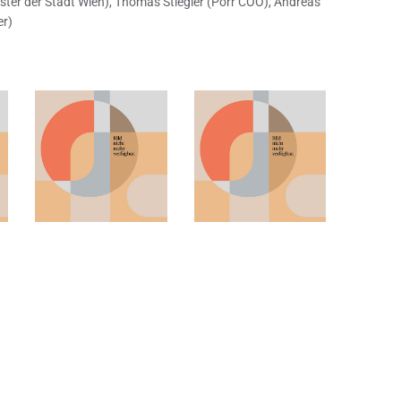
ster der Stadt Wien), Thomas Stiegler (Porr COO), Andreas
er)