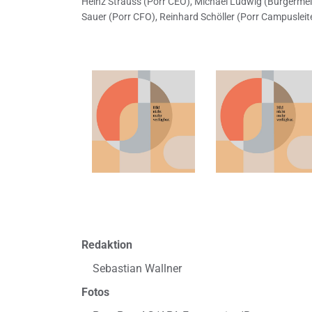
Heinz Strauss (Porr CEO), Michael Ludwig (Bürgermei
Sauer (Porr CFO), Reinhard Schöller (Porr Campusleit
Redaktion
Sebastian Wallner
Fotos