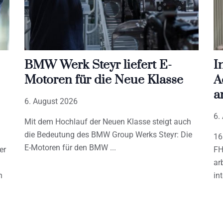
BMW Werk Steyr liefert E-
I
Motoren für die Neue Klasse
A
a
6. August 2026
6.
Mit dem Hochlauf der Neuen Klasse steigt auch
die Bedeutung des BMW Group Werks Steyr: Die
16
E-Motoren für den BMW
er
FH
ar
h
in