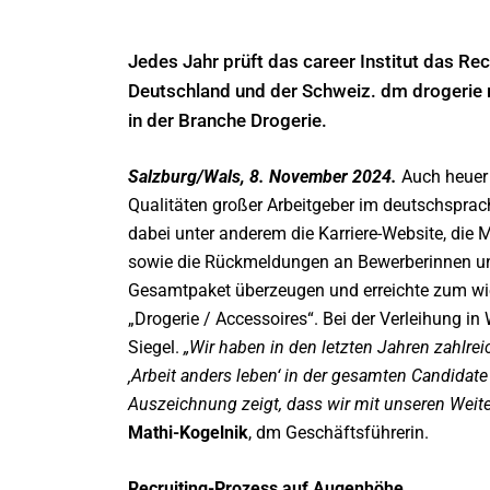
Jedes Jahr prüft das career Institut das Re
Deutschland und der Schweiz. dm drogerie m
in der Branche Drogerie.
Salzburg/Wals, 8. November 2024.
Auch heuer 
Qualitäten großer Arbeitgeber im deutschsprac
dabei unter anderem die Karriere-Website, di
sowie die Rückmeldungen an Bewerberinnen un
Gesamtpaket überzeugen und erreichte zum wied
„Drogerie / Accessoires“. Bei der Verleihung 
Siegel.
„Wir haben in den letzten Jahren zahlr
‚Arbeit anders leben‘ in der gesamten Candidat
Auszeichnung zeigt, dass wir mit unseren Weit
Mathi-Kogelnik
, dm Geschäftsführerin.
Recruiting-Prozess auf Augenhöhe