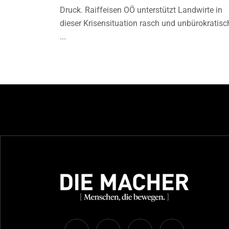
Druck. Raiffeisen OÖ unterstützt Landwirte in
dieser Krisensituation rasch und unbürokratisc