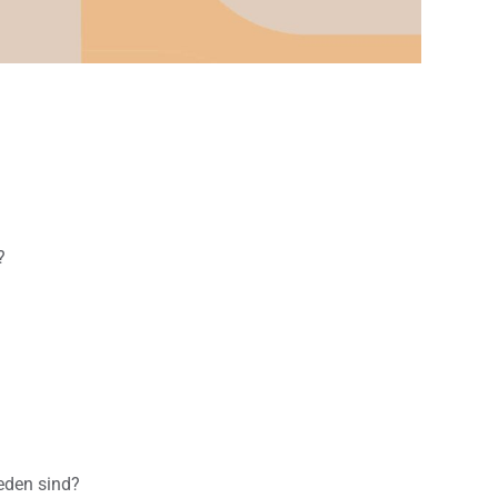
?
ieden sind?