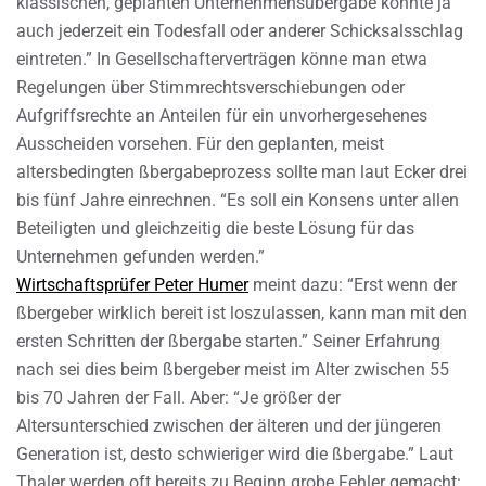
klassischen, geplanten Unternehmensübergabe könnte ja
auch jederzeit ein Todesfall oder anderer Schicksalsschlag
eintreten.” In Gesellschafterverträgen könne man etwa
Regelungen über Stimmrechtsverschiebungen oder
Aufgriffsrechte an Anteilen für ein unvorhergesehenes
Ausscheiden vorsehen. Für den geplanten, meist
altersbedingten ßbergabeprozess sollte man laut Ecker drei
bis fünf Jahre einrechnen. “Es soll ein Konsens unter allen
Beteiligten und gleichzeitig die beste Lösung für das
Unternehmen gefunden werden.”
Wirtschaftsprüfer Peter Humer
meint dazu: “Erst wenn der
ßbergeber wirklich bereit ist loszulassen, kann man mit den
ersten Schritten der ßbergabe starten.” Seiner Erfahrung
nach sei dies beim ßbergeber meist im Alter zwischen 55
bis 70 Jahren der Fall. Aber: “Je größer der
Altersunterschied zwischen der älteren und der jüngeren
Generation ist, desto schwieriger wird die ßbergabe.” Laut
Thaler werden oft bereits zu Beginn grobe Fehler gemacht: